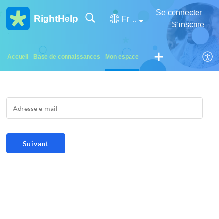
Se connecter
RightHelp
Français (France)
S’inscrire
Accueil
Base de connaissances
Mon espace